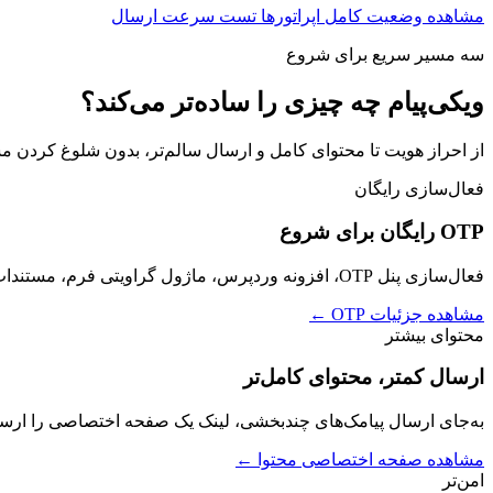
مشاهده وضعیت کامل اپراتورها
تست سرعت ارسال
سه مسیر سریع برای شروع
ویکی‌پیام چه چیزی را ساده‌تر می‌کند؟
از احراز هویت تا محتوای کامل و ارسال سالم‌تر، بدون شلوغ کردن م
فعال‌سازی رایگان
OTP رایگان برای شروع
فعال‌سازی پنل OTP، افزونه وردپرس، ماژول گراویتی فرم، مستندات API و دریافت Token رایگان است؛ فقط هزینه ارسال هر کد تأیید طبق تعرفه محاسبه می‌شود.
مشاهده جزئیات OTP
←
محتوای بیشتر
ارسال کمتر، محتوای کامل‌تر
به‌جای ارسال پیامک‌های چندبخشی، لینک یک صفحه اختصاصی را ارسال کنید و داخل آن متن کامل، تصویر،
مشاهده صفحه اختصاصی محتوا
←
امن‌تر