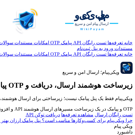
خانه
تعرفه‌ها
تست رایگان
API پیامک
OTP
امکانات
مستندات
سوالات
مستندات
ورود به پنل
ثبت‌نام
خانه
تعرفه‌ها
تست رایگان
API پیامک
OTP
امکانات
مستندات
سوالات
ویکی‌پیام؛ ارسال امن و سریع
زیرساخت هوشمند ارسال، دریافت و
OTP
پیا
ویکی‌پیام فقط یک پنل پیامک نیست؛ زیرساختی برای ارسال هوشمند، OTP، API، ضداسپم، لینک کوتاه، صفحه اختصاصی محتوا و گزارش‌های قابل پیگیری است
OTP و پیامک در یک زیرساخت
مسیرهای ارسال هوشمند
API و افزونه وردپرس
تست رایگان ارسال
مشاهده تعرفه‌ها
دریافت توکن API
چرا ویکی‌پیام برای کسب‌وکارها مناسب است؟
پنل پیامک ارزان بهتر 
ویکی پیام
داشبورد