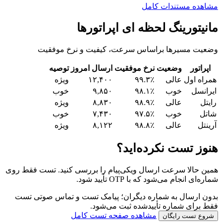
مشاهده مستندات کامل
مانیتورینگ لحظه ای اپراتورها
وضعیت مسیرها براساس سرعت، کیفیت و نرخ موفقیت
اپراتور
وضعیت
نرخ موفقیت
ارسال امروز
توصیه
همراه اول
عالی
۹۹.۳٪
۱۲,۴۰۰
ویژه
ایرانسل
خوب
۹۸.۱٪
۹,۸۵۰
خوب
رایتل
عالی
۹۸.۹٪
۸,۸۳۰
ویژه
شاتل
خوب
۹۷.۵٪
۷,۴۳۰
خوب
آرینتل
عالی
۹۸.۸٪
۸,۱۲۲
ویژه
هنوز تست نکرده‌اید؟
همین حالا سرعت ارسال ویکی‌پیام را بررسی کنید. تست فقط روی
شماره‌ای انجام می‌شود که با OTP تأیید شود.
بدون ارسال به شماره دیگران؛ پیامک تست و تماس صوتی تست
فقط برای شماره تأییدشده ثبت می‌شود.
مشاهده صفحه تست کامل
شروع تست رایگان