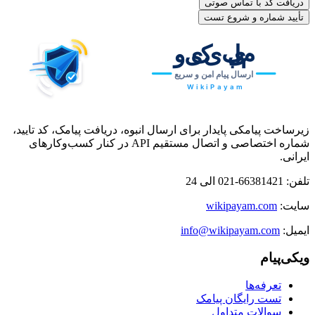
دریافت کد با تماس صوتی
تأیید شماره و شروع تست
زیرساخت پیامکی پایدار برای ارسال انبوه، دریافت پیامک، کد تایید،
شماره اختصاصی و اتصال مستقیم API در کنار کسب‌وکارهای
ایرانی.
تلفن:
021-66381421
الی
24
سایت:
wikipayam.com
ایمیل:
info@wikipayam.com
ویکی‌پیام
تعرفه‌ها
تست رایگان پیامک
سوالات متداول