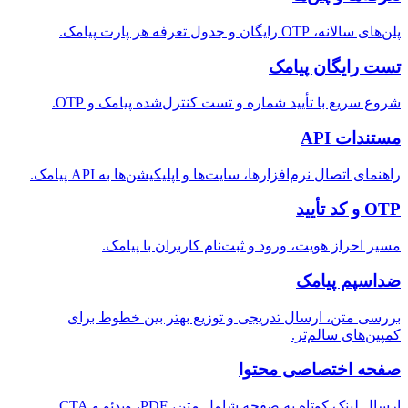
پلن‌های سالانه، OTP رایگان و جدول تعرفه هر پارت پیامک.
تست رایگان پیامک
شروع سریع با تأیید شماره و تست کنترل‌شده پیامک و OTP.
مستندات API
راهنمای اتصال نرم‌افزارها، سایت‌ها و اپلیکیشن‌ها به API پیامک.
OTP و کد تأیید
مسیر احراز هویت، ورود و ثبت‌نام کاربران با پیامک.
ضداسپم پیامک
بررسی متن، ارسال تدریجی و توزیع بهتر بین خطوط برای
کمپین‌های سالم‌تر.
صفحه اختصاصی محتوا
ارسال لینک کوتاه به صفحه شامل متن، PDF، ویدئو و CTA.