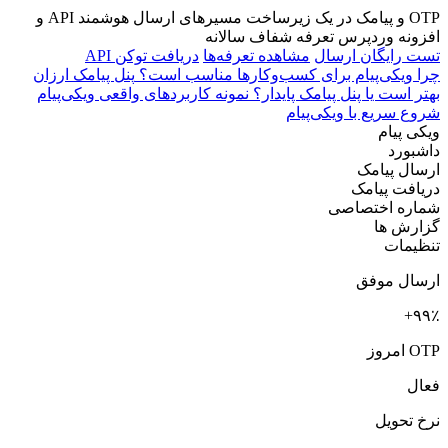
OTP و پیامک در یک زیرساخت
مسیرهای ارسال هوشمند
API و
افزونه وردپرس
تعرفه شفاف سالانه
تست رایگان ارسال
مشاهده تعرفه‌ها
دریافت توکن API
چرا ویکی‌پیام برای کسب‌وکارها مناسب است؟
پنل پیامک ارزان
بهتر است یا پنل پیامک پایدار؟
نمونه کاربردهای واقعی ویکی‌پیام
شروع سریع با ویکی‌پیام
ویکی پیام
داشبورد
ارسال پیامک
دریافت پیامک
شماره اختصاصی
گزارش ها
تنظیمات
ارسال موفق
۹۹٪+
OTP امروز
فعال
نرخ تحویل