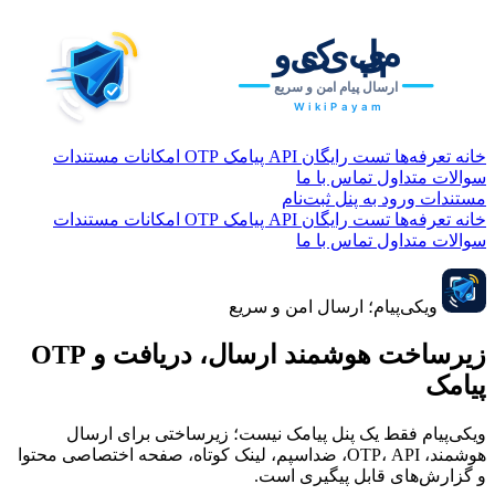
خانه
تعرفه‌ها
تست رایگان
API پیامک
OTP
امکانات
مستندات
سوالات متداول
تماس با ما
مستندات
ورود به پنل
ثبت‌نام
خانه
تعرفه‌ها
تست رایگان
API پیامک
OTP
امکانات
مستندات
سوالات متداول
تماس با ما
ویکی‌پیام؛ ارسال امن و سریع
زیرساخت هوشمند ارسال، دریافت و
OTP
پیامک
ویکی‌پیام فقط یک پنل پیامک نیست؛ زیرساختی برای ارسال
هوشمند، OTP، API، ضداسپم، لینک کوتاه، صفحه اختصاصی محتوا
و گزارش‌های قابل پیگیری است.